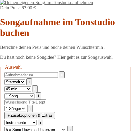
Dein Preis: 83,00 €
Songaufnahme im Tonstudio
buchen
Berechne deinen Preis und buche deinen Wunschtermin !
Du hast noch keine Songidee? Hier geht es zur
Songauswahl
Auswahl
ℹ
ℹ
ℹ
ℹ
ℹ
＋
Zusatzoptionen & Extras
ℹ
ℹ